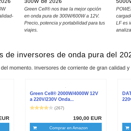
2026
300W de 2026
5000
00W
Green Cell® nos trae la mejor opción
POWER 
alidad-
en onda pura de 300W/600W a 12V.
carga
s
Precio, potencia y portabilidad para tus
LF es i
.
viajes.
analiz
s de inversores de onda pura del 20
 del momento. Inversores de corriente de gran calidad 
Green Cell® 2000W/4000W 12V
DAT
a 220V/230V Onda...
220
(267)
 EUR
190,00 EUR
Comprar en Amazon