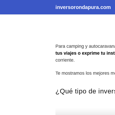
Saltar
inversorondapura.com
al
contenido
Para camping y autocaravana
tus viajes o exprime tu ins
corriente.
Te mostramos los mejores mo
¿Qué tipo de inve