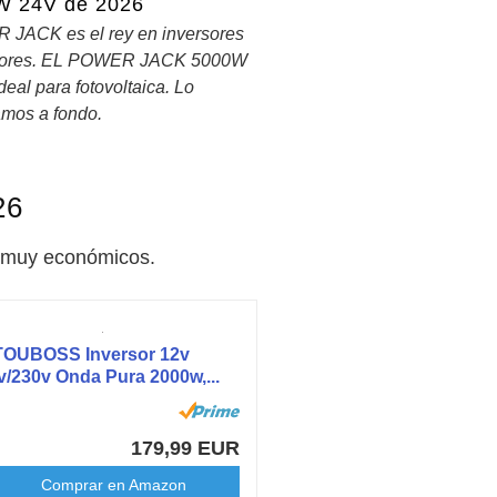
W 24V de 2026
JACK es el rey en inversores
dores. EL POWER JACK 5000W
deal para fotovoltaica. Lo
amos a fondo.
26
y muy económicos.
OUBOSS Inversor 12v
v/230v Onda Pura 2000w,...
179,99 EUR
Comprar en Amazon