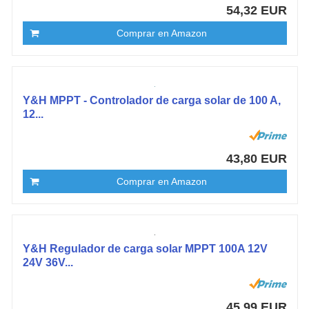
54,32 EUR
Comprar en Amazon
Y&H MPPT - Controlador de carga solar de 100 A,
12...
43,80 EUR
Comprar en Amazon
Y&H Regulador de carga solar MPPT 100A 12V
24V 36V...
45,99 EUR