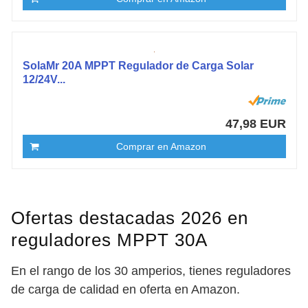
SolaMr 20A MPPT Regulador de Carga Solar
12/24V...
47,98 EUR
Comprar en Amazon
Ofertas destacadas 2026 en
reguladores MPPT 30A
En el rango de los 30 amperios, tienes reguladores
de carga de calidad en oferta en Amazon.