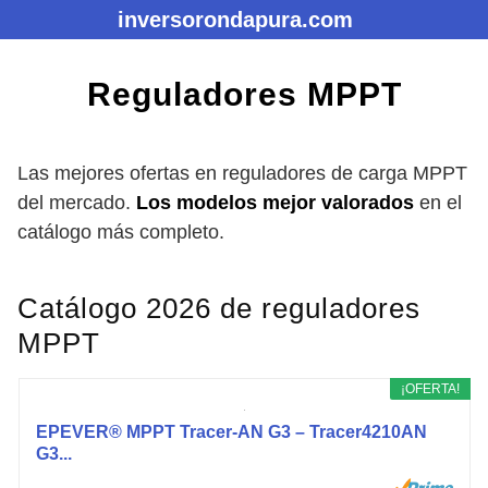
Saltar
inversorondapura.com
al
contenido
Reguladores MPPT
Las mejores ofertas en reguladores de carga MPPT
del mercado.
Los modelos mejor valorados
en el
catálogo más completo.
Catálogo 2026 de reguladores
MPPT
¡OFERTA!
EPEVER® MPPT Tracer-AN G3 – Tracer4210AN
G3...