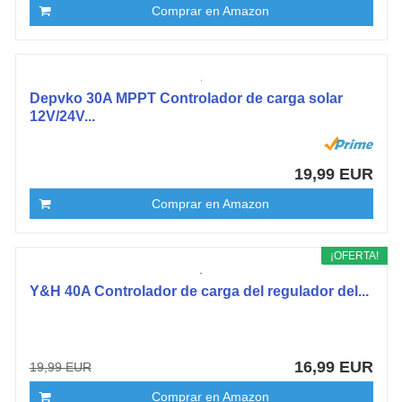
Comprar en Amazon
Depvko 30A MPPT Controlador de carga solar
12V/24V...
19,99 EUR
Comprar en Amazon
¡OFERTA!
Y&H 40A Controlador de carga del regulador del...
16,99 EUR
19,99 EUR
Comprar en Amazon