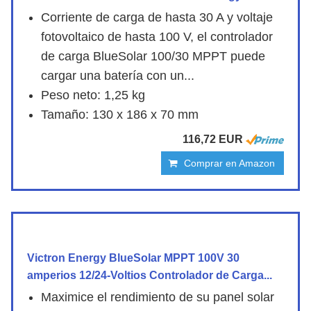
Corriente de carga de hasta 30 A y voltaje
fotovoltaico de hasta 100 V, el controlador
de carga BlueSolar 100/30 MPPT puede
cargar una batería con un...
Peso neto: 1,25 kg
Tamaño: 130 x 186 x 70 mm
116,72 EUR
Comprar en Amazon
Victron Energy BlueSolar MPPT 100V 30
amperios 12/24-Voltios Controlador de Carga...
Maximice el rendimiento de su panel solar