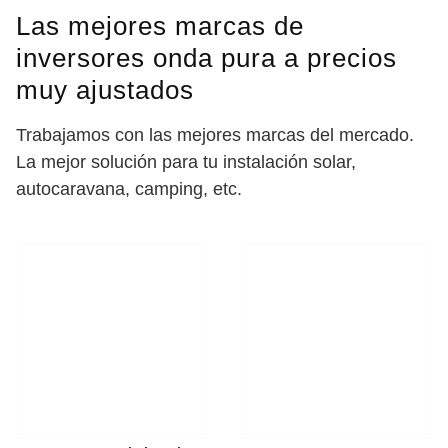
Las mejores marcas de
inversores onda pura a precios
muy ajustados
Trabajamos con las mejores marcas del mercado.
La mejor solución para tu instalación solar,
autocaravana, camping, etc.