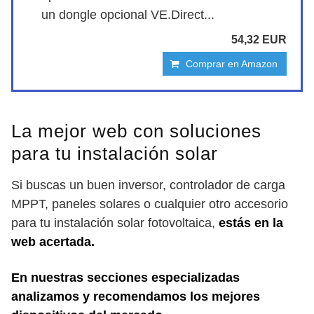
un dongle opcional VE.Direct...
54,32 EUR
Comprar en Amazon
La mejor web con soluciones
para tu instalación solar
Si buscas un buen inversor, controlador de carga
MPPT, paneles solares o cualquier otro accesorio
para tu instalación solar fotovoltaica,
estás en la
web acertada.
En nuestras secciones especializadas
analizamos y recomendamos los mejores