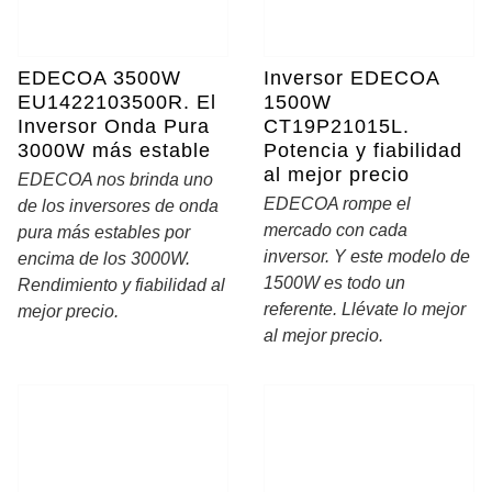
EDECOA 3500W
Inversor EDECOA
EU1422103500R. El
1500W
Inversor Onda Pura
CT19P21015L.
3000W más estable
Potencia y fiabilidad
al mejor precio
EDECOA nos brinda uno
EDECOA rompe el
de los inversores de onda
mercado con cada
pura más estables por
inversor. Y este modelo de
encima de los 3000W.
1500W es todo un
Rendimiento y fiabilidad al
referente. Llévate lo mejor
mejor precio.
al mejor precio.