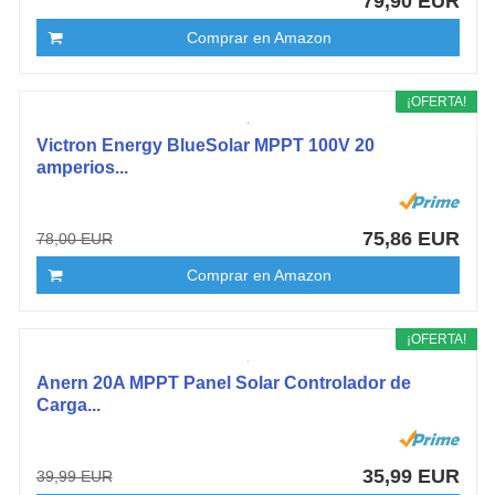
79,90 EUR
Comprar en Amazon
¡OFERTA!
Victron Energy BlueSolar MPPT 100V 20
amperios...
75,86 EUR
78,00 EUR
Comprar en Amazon
¡OFERTA!
Anern 20A MPPT Panel Solar Controlador de
Carga...
35,99 EUR
39,99 EUR