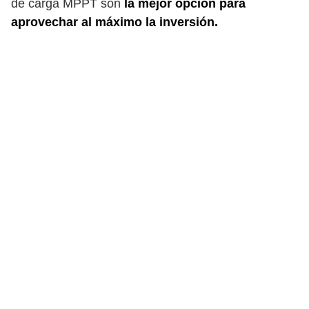
de carga MPPT son
la mejor opción para
aprovechar al máximo la inversión.