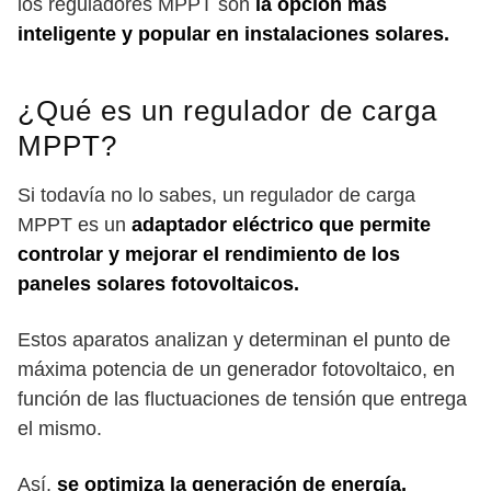
los reguladores MPPT son
la opción más
inteligente y popular en instalaciones solares.
¿Qué es un regulador de carga
MPPT?
Si todavía no lo sabes, un regulador de carga
MPPT es un
adaptador eléctrico que permite
controlar y mejorar el rendimiento de los
paneles solares fotovoltaicos.
Estos aparatos analizan y determinan el punto de
máxima potencia de un generador fotovoltaico, en
función de las fluctuaciones de tensión que entrega
el mismo.
Así,
se optimiza la generación de energía,